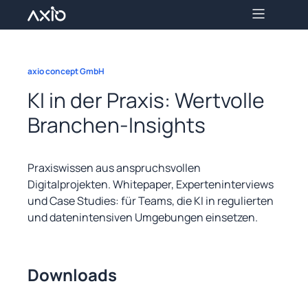
Lösungen
KogniLink
axio concept GmbH
Über uns
KI in der Praxis:
Wertvolle
Success Stories
Branchen-Insights
Ressourcen
Kontakt
Praxiswissen aus anspruchsvollen
Digitalprojekten. Whitepaper, Experteninterviews
und Case Studies: für Teams, die KI in regulierten
und datenintensiven Umgebungen einsetzen.
Downloads